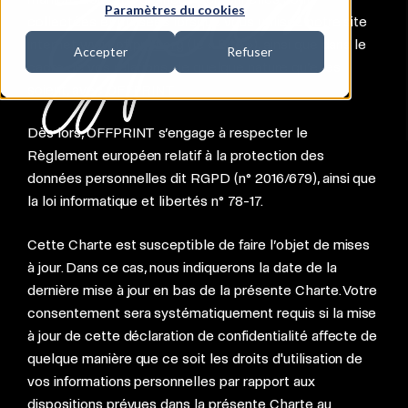
Paramètres du cookies
collectées et utilisées lorsque vous utilisez notre site
internet
www.offprint.org
(le «
Site
»), ainsi que dans le
Accepter
Refuser
cadre de vos relations, de quelque nature qu’elles
soient, avec OFFPRINT.
Dès lors, OFFPRINT s’engage à respecter le
Règlement européen relatif à la protection des
données personnelles dit RGPD (n° 2016/679), ainsi que
la loi informatique et libertés n° 78-17.
Cette Charte est susceptible de faire l’objet de mises
à jour. Dans ce cas, nous indiquerons la date de la
dernière mise à jour en bas de la présente Charte. Votre
consentement sera systématiquement requis si la mise
à jour de cette déclaration de confidentialité affecte de
quelque manière que ce soit les droits d'utilisation de
vos informations personnelles par rapport aux
dispositions prévues dans la présente Charte au