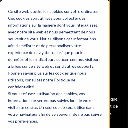
Ce site web stocke les cookies sur votre ordinateur.
Ces cookies sont utilisés pour collecter des
informations sur la manière dont vous interagissez
Politique de
avec notre site web et nous permettent de nous
souvenir de vous. Nous utilisons ces informations
confidentialité
afin d'améliorer et de personnaliser votre
expérience de navigation, ainsi que pour les
données et les indicateurs concernant nos visiteurs
à la fois sur ce site web et sur d'autres supports.
Pour en savoir plus sur les cookies que nous
utilisons, consultez notre Politique de
La présente charte de protection des données
confidentialité.
personnelles (ci-après la « Charte») décrit les
Si vous refusez l'utilisation des cookies, vos
engagements mis en œuvre par OFFPRINT, en tant que
informations ne seront pas suivies lors de votre
responsable de traitement, afin de veiller au respect de
visite sur ce site. Un seul cookie sera utilisé dans
vos données personnelles. A travers cette Politique,
votre navigateur afin de se souvenir de ne pas suivre
OFFPRINT souhaite vous informer clairement de la
vos préférences.
manière dont vos données personnelles sont