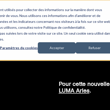
nt utilisés pour collecter des informations sur la manière dont vous
Ateliers
Informations pratiques
Archives
ir de vous. Nous utilisons ces informations afin d'améliorer et de
nées et les indicateurs concernant nos visiteurs à la fois sur ce site we
s utilisons, consultez notre Politique de confidentialité.
ques
as suivies lors de votre visite sur ce site. Un seul cookie sera utilisé da
es.
Paramètres du cookies
Accepter
Refuser
Pour cette nouvelle 
LUMA Arles
.