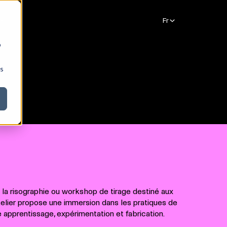
b
ns
n à la risographie ou workshop de tirage destiné aux
telier propose une immersion dans les pratiques de
e apprentissage, expérimentation et fabrication.