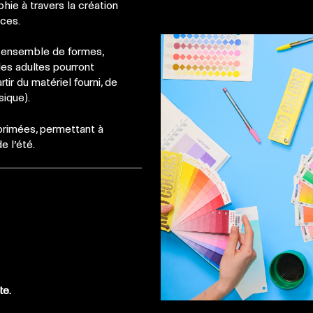
hie à travers la création
nces.
n ensemble de formes,
 les adultes pourront
ir du matériel fourni, de
sique).
primées, permettant à
e l’été.
te.