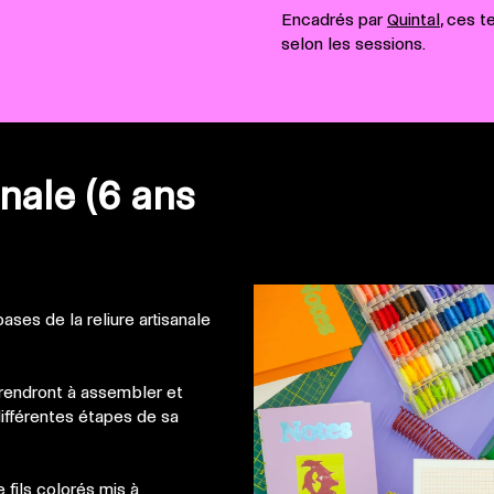
Encadrés par
Quintal
, ces 
selon les sessions.
anale (6 ans
bases de la reliure artisanale
pprendront à assembler et
différentes étapes de sa
 fils colorés mis à