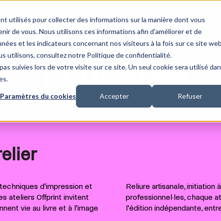
nt utilisés pour collecter des informations sur la manière dont vous
Ateliers
Informations pratiques
Archives
ir de vous. Nous utilisons ces informations afin d'améliorer et de
nées et les indicateurs concernant nos visiteurs à la fois sur ce site we
s utilisons, consultez notre Politique de confidentialité.
 Offprint Arles
as suivies lors de votre visite sur ce site. Un seul cookie sera utilisé da
es.
Paramètres du cookies
Accepter
Refuser
elier
s techniques d'impression et
Reliure artisanale, initiatio
s ateliers Offprint invitent
professionnel·les, chaque a
nnent vie au livre et à l'image
l'édition indépendante, entr