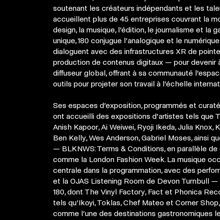
soutenant les créateurs indépendants et les tale
accueillent plus de 45 entreprises couvrant la mode
design,
la musique, l’édition, le journalisme et la
unique,
180 conjugue l’analogique et le numériqu
dialoguent avec des infrastructures XR de point
production de contenus digitaux — pour devenir à l
diffuseur global, offrant
à sa communauté l’espace
outils pour projeter son travail à l’échelle internat
Ses espaces d’exposition, programmés et curaté
ont accueilli des expositions d’artistes tels que 
Anish Kapoor, Ai Weiwei, Ryoji Ikeda, Julia Knox, K
Ben Kelly, Wes Anderson, Gabriel Moses, ainsi 
— BLKNWS: Terms & Conditions, en parallèle de
comme la London Fashion Week. La musique oc
centrale dans la programmation, avec des perfor
et la OJAS Listening Room de Devon Turnbull — 
180, dont
The Vinyl Factory, Fact et Phonica Rec
tels qu’Ikoyi, Toklas, Chef Mateo et Corner Shop, 
comme l’une
des destinations gastronomiques l