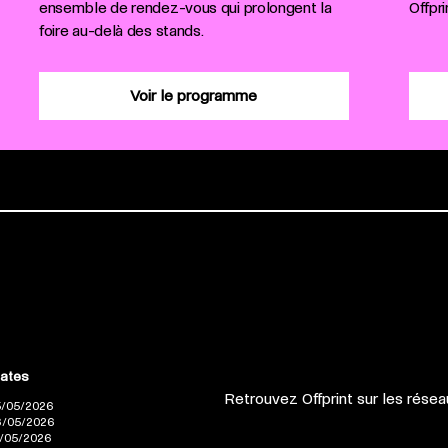
ensemble de rendez-vous qui prolongent la
Offpr
foire au-delà des stands.
Voir le programme
ates
Retrouvez Offprint sur les rése
5/05/2026
6/05/2026
7/05/2026