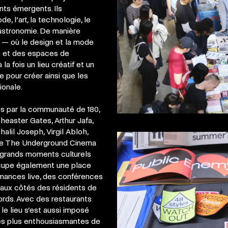
nts émergents. Ils
, l’art, la technologie, le
 gastronomie. De manière
e — où le design et la mode
e et des espaces de
a fois un lieu créatif et un
 pour créer ainsi que les
ionale.
s par la communauté de 180,
Theaster Gates, Arthur Jafa,
halil Joseph, Virgil Abloh,
que The Underground Cinema
 grands moments culturels
cupe également une place
mances live, des conférences
aux côtés des résidents de
ords. Avec des restaurants
le lieu s’est aussi imposé
es plus enthousiasmantes de