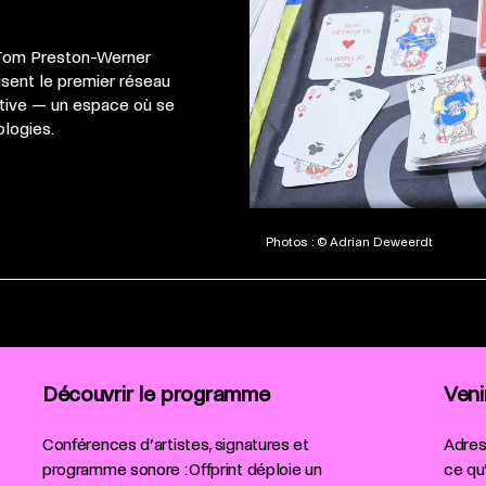
 Tom Preston-Werner
isent le premier réseau
ative — un espace où se
ologies.
Photos : © Adrian Deweerdt
Découvrir le programme
Veni
Conférences d’artistes, signatures et
Adress
programme sonore : Offprint déploie un
ce qu’