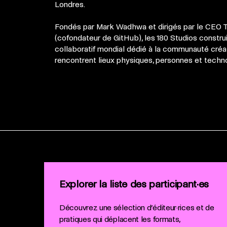
Londres.
Fondés par Mark Wadhwa et dirigés par le CEO
(cofondateur de GitHub), les 180 Studios constru
collaboratif mondial dédié à la communauté cré
rencontrent lieux physiques, personnes et techn
Explorer la liste des participant·es
Découvrez une sélection d’éditeur·rices et de
pratiques qui déplacent les formats,