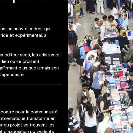
ios, un nouvel endroit qui
ide et expérimental, à
les
éditeur·rices
, les artistes et
 lieu où se croisent
 affirmant plus que jamais son
indépendante.
rencontre pour la communauté
emblématique transformé en
ur du projet se trouvent les
t d’exposition polyvalents