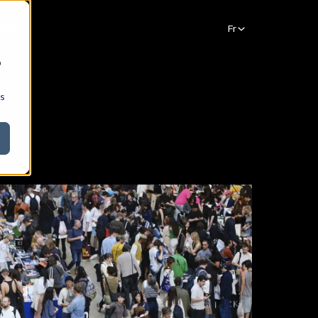
ques
b
ns