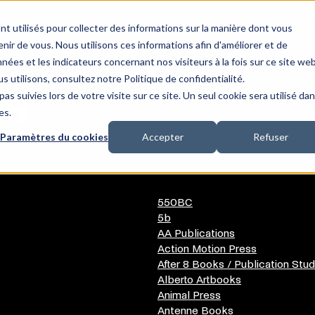
nt utilisés pour collecter des informations sur la manière dont vous
Participant·es
Programme
Lieu
Infos prati
ir de vous. Nous utilisons ces informations afin d'améliorer et de
nées et les indicateurs concernant nos visiteurs à la fois sur ce site we
s utilisons, consultez notre Politique de confidentialité.
es
as suivies lors de votre visite sur ce site. Un seul cookie sera utilisé da
es.
Paramètres du cookies
Accepter
Refuser
550BC
5b
AA Publications
Action Motion Press
After 8 Books / Publication Stud
Alberto Artbooks
Animal Press
Antenne Books