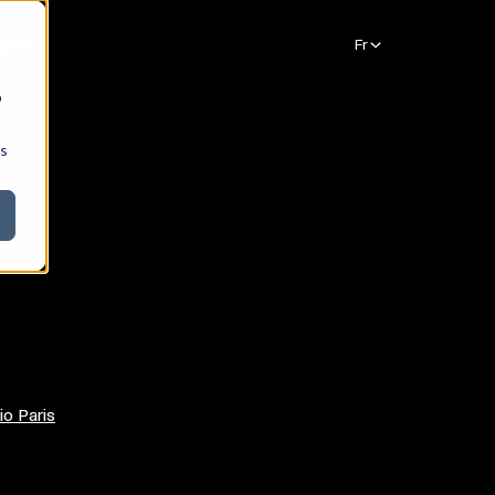
ques
b
ns
io Paris