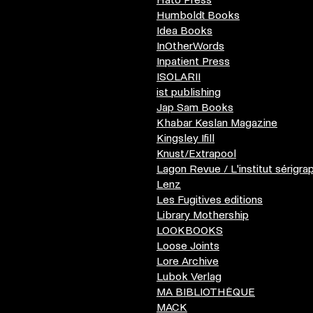
Humboldt Books
Idea Books
InOtherWords
Inpatient Press
ISOLARII
ist publishing
Jap Sam Books
Khabar Keslan Magazine
Kingsley Ifill
Knust/Extrapool
Lagon Revue / L'institut sérigra
Lenz
Les Fugitives editions
Library Mothership
LOOKBOOKS
Loose Joints
Lore Archive
Lubok Verlag
MA BIBLIOTHÈQUE
MACK