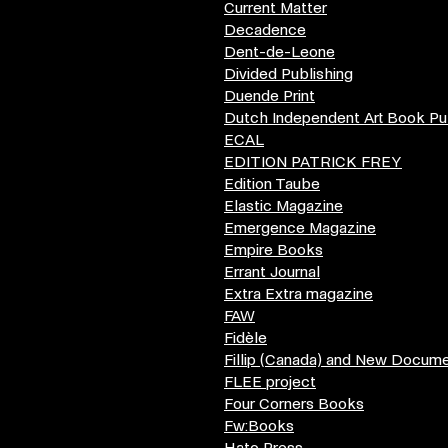
Current Matter
Decadence
Dent-de-Leone
Divided Publishing
Duende Print
Dutch Independent Art Book Pu
ECAL
EDITION PATRICK FREY
Edition Taube
Elastic Magazine
Emergence Magazine
Empire Books
Errant Journal
Extra Extra magazine
FAW
Fidèle
Fillip (Canada) and New Docum
FLEE project
Four Corners Books
Fw:Books
Hato Press