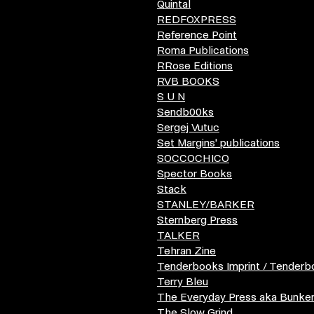
Quintal
REDFOXPRESS
Reference Point
Roma Publications
RRose Editions
RVB BOOKS
S U N
Sendb00ks
Sergej Vutuc
Set Margins' publications
SOCCOCHICO
Spector Books
Stack
STANLEY/BARKER
Sternberg Press
TALKER
Tehran Zine
Tenderbooks Imprint / Tender
Terry Bleu
The Everyday Press aka Bunke
The Slow Grind